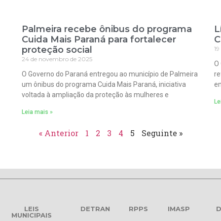
Palmeira recebe ônibus do programa
L
Cuida Mais Paraná para fortalecer
C
proteção social
19
24 de novembro de 2025
O 
O Governo do Paraná entregou ao município de Palmeira
re
um ônibus do programa Cuida Mais Paraná, iniciativa
em
voltada à ampliação da proteção às mulheres e
Le
Leia mais »
« Anterior
1
2
3
4
5
Seguinte »
LEIS
DETRAN
RPPS
IMASP
D
MUNICIPAIS