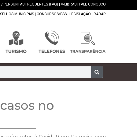
 / PERGUNTAS FREQUENTES (FAQ)
|
V-LIBRAS
|
FALE CONOSCO
SELHOS MUNICIPAIS
|
CONCURSOS/PSS
|
LEGISLAÇÃO
|
RADAR
 casos no
os referentes à Covid-19 em Palmeira, com