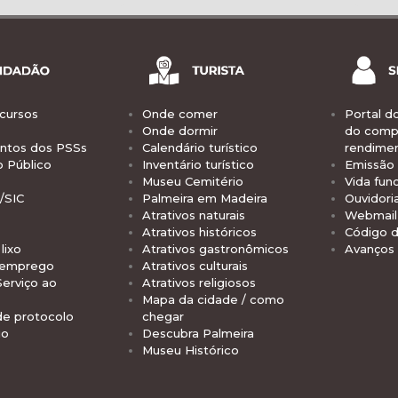
cursos
Onde comer
Portal d
Onde dormir
do comp
tos dos PSSs
Calendário turístico
rendime
o Público
Inventário turístico
Emissão 
Museu Cemitério
Vida func
/SIC
Palmeira em Madeira
Ouvidori
Atrativos naturais
Webmail 
Atrativos históricos
Código d
lixo
Atrativos gastronômicos
Avanços
 emprego
Atrativos culturais
Serviço ao
Atrativos religiosos
Mapa da cidade / como
de protocolo
chegar
io
Descubra Palmeira
Museu Histórico