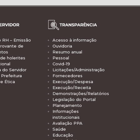
o RH – Emissão
Acesso à informação
rovante de
Ouvidoria
ntos
Resumo anual
de holerites
Pessoal
ional
Covid-19
a do Servidor
Licitações/Administração
Prefeitura
Fornecedores
e Ética
Execução/Despesa
Execução/Receita
Demonstrações/Relatórios
Legislação do Portal
Planejamento
Informações
institucionais
Avaliação PPA
Saúde
Educação