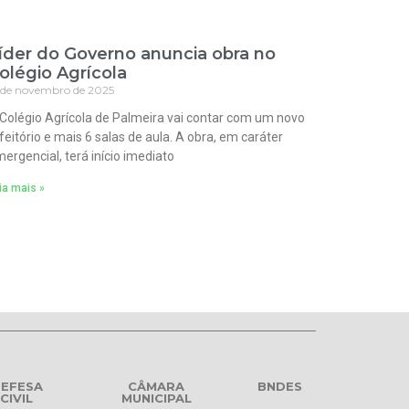
íder do Governo anuncia obra no
olégio Agrícola
 de novembro de 2025
Colégio Agrícola de Palmeira vai contar com um novo
feitório e mais 6 salas de aula. A obra, em caráter
ergencial, terá início imediato
ia mais »
EFESA
CÂMARA
BNDES
CIVIL
MUNICIPAL