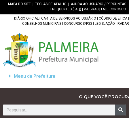
MAPA DO SITE
|
TECLAS DE ATALHO
|
AJUDA AO USUÁRIO / PERGUNTAS
FREQUENTES (FAQ)
|
V-LIBRAS
|
FALE CONOSCO
DIÁRIO OFICIAL
|
CARTA DE SERVIÇOS AO USUÁRIO
|
CÓDIGO DE ÉTICA
|
CONSELHOS MUNICIPAIS
|
CONCURSOS/PSS
|
LEGISLAÇÃO
|
RADAR
Menu da Prefeitura
O QUE VOCÊ PROCUR