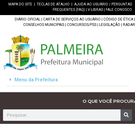
MAPA DO SITE
|
TECLAS DE ATALHO
|
AJUDA AO USUÁRIO / PERGUNTAS
FREQUENTES (FAQ)
|
V-LIBRAS
|
FALE CONOSCO
DIÁRIO OFICIAL
|
CARTA DE SERVIÇOS AO USUÁRIO
|
CÓDIGO DE ÉTICA
|
CONSELHOS MUNICIPAIS
|
CONCURSOS/PSS
|
LEGISLAÇÃO
|
RADAR
Menu da Prefeitura
O QUE VOCÊ PROCUR