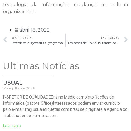
tecnologia da informação; mudança na cultura
organizacional.
abril 18, 2022
ANTERIOR
PRÓXIMO
Prefeitura disponibiliza programação semanal de pagamentos no Portal da Transparência
Três casos de Covid-19 foram confirmados nesta terça-feira (19)
Ultimas Notícias
USUAL
14 de julho de 2026
INSPETOR DE QUALIDADEEnsino Médio completo;Noções de
informática (pacote Office)Interessados podem enviar currículo
pelo e-mail: rh@usualetiquetas.com.brOu se dirigir até a Agência do
Trabalhador de Palmeira com
Leia mais »