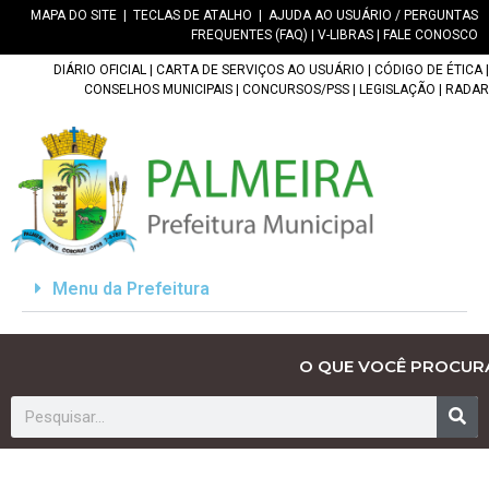
MAPA DO SITE
|
TECLAS DE ATALHO
|
AJUDA AO USUÁRIO / PERGUNTAS
FREQUENTES (FAQ)
|
V-LIBRAS
|
FALE CONOSCO
DIÁRIO OFICIAL
|
CARTA DE SERVIÇOS AO USUÁRIO
|
CÓDIGO DE ÉTICA
|
CONSELHOS MUNICIPAIS
|
CONCURSOS/PSS
|
LEGISLAÇÃO
|
RADAR
Menu da Prefeitura
O QUE VOCÊ PROCUR