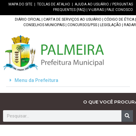
MAPA DO SITE
|
TECLAS DE ATALHO
|
AJUDA AO USUÁRIO / PERGUNTAS
FREQUENTES (FAQ)
|
V-LIBRAS
|
FALE CONOSCO
DIÁRIO OFICIAL
|
CARTA DE SERVIÇOS AO USUÁRIO
|
CÓDIGO DE ÉTICA
|
CONSELHOS MUNICIPAIS
|
CONCURSOS/PSS
|
LEGISLAÇÃO
|
RADAR
Menu da Prefeitura
O QUE VOCÊ PROCUR