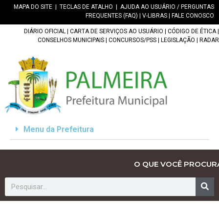
MAPA DO SITE
|
TECLAS DE ATALHO
|
AJUDA AO USUÁRIO / PERGUNTAS
FREQUENTES (FAQ)
|
V-LIBRAS
|
FALE CONOSCO
DIÁRIO OFICIAL
|
CARTA DE SERVIÇOS AO USUÁRIO
|
CÓDIGO DE ÉTICA
|
CONSELHOS MUNICIPAIS
|
CONCURSOS/PSS
|
LEGISLAÇÃO
|
RADAR
Menu da Prefeitura
O QUE VOCÊ PROCUR