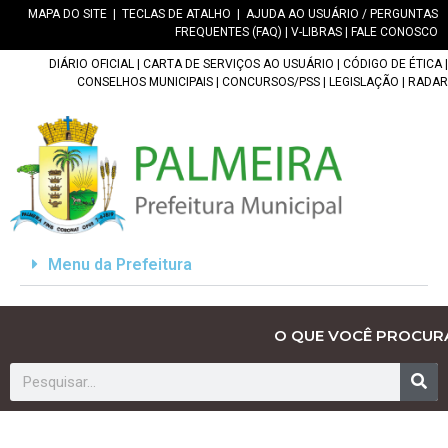
MAPA DO SITE
|
TECLAS DE ATALHO
|
AJUDA AO USUÁRIO / PERGUNTAS
FREQUENTES (FAQ)
|
V-LIBRAS
|
FALE CONOSCO
DIÁRIO OFICIAL
|
CARTA DE SERVIÇOS AO USUÁRIO
|
CÓDIGO DE ÉTICA
|
CONSELHOS MUNICIPAIS
|
CONCURSOS/PSS
|
LEGISLAÇÃO
|
RADAR
Menu da Prefeitura
O QUE VOCÊ PROCUR