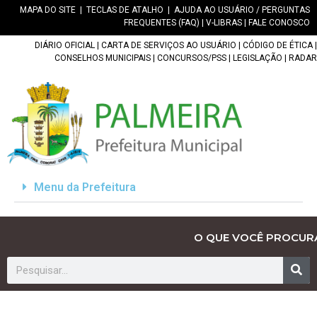
MAPA DO SITE
|
TECLAS DE ATALHO
|
AJUDA AO USUÁRIO / PERGUNTAS
FREQUENTES (FAQ)
|
V-LIBRAS
|
FALE CONOSCO
DIÁRIO OFICIAL
|
CARTA DE SERVIÇOS AO USUÁRIO
|
CÓDIGO DE ÉTICA
|
CONSELHOS MUNICIPAIS
|
CONCURSOS/PSS
|
LEGISLAÇÃO
|
RADAR
Menu da Prefeitura
O QUE VOCÊ PROCUR