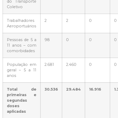
do Transporte
Coletivo
Trabalhadores
2
2
0
0
Aeroportuários
Pessoas de 5 a
98
0
0
0
11 anos – com
comorbidades
População em
2.681
2.460
0
0
geral – 5 a 11
anos
Total de
30.536
29.484
16.916
1
primeiras e
segundas
doses
aplicadas