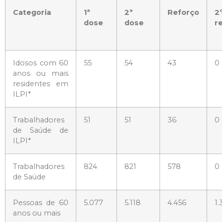
Categoria
1ª
2ª
Reforço
2
dose
dose
r
Idosos com 60
55
54
43
0
anos ou mais
residentes em
ILPI*
Trabalhadores
51
51
36
0
de Saúde de
ILPI*
Trabalhadores
824
821
578
0
de Saúde
Pessoas de 60
5.077
5.118
4.456
1.
anos ou mais