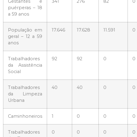
Gestantes e
341
276
82
0
puérperas – 18
a 59 anos
População em
17.646
17.628
11.591
0
geral – 12 a 59
anos
Trabalhadores
92
92
0
0
da Assistência
Social
Trabalhadores
40
40
0
0
da Limpeza
Urbana
Caminhoneiros
1
0
0
0
Trabalhadores
0
0
0
0