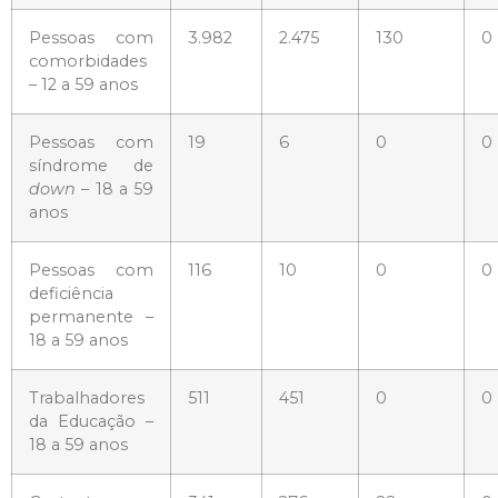
Pessoas com
3.982
2.475
130
0
comorbidades
– 12 a 59 anos
Pessoas com
19
6
0
0
síndrome de
down
– 18 a 59
anos
Pessoas com
116
10
0
0
deficiência
permanente –
18 a 59 anos
Trabalhadores
511
451
0
0
da Educação –
18 a 59 anos