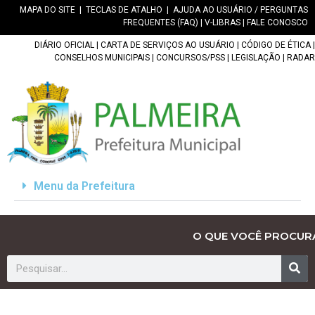
MAPA DO SITE
|
TECLAS DE ATALHO
|
AJUDA AO USUÁRIO / PERGUNTAS
FREQUENTES (FAQ)
|
V-LIBRAS
|
FALE CONOSCO
DIÁRIO OFICIAL
|
CARTA DE SERVIÇOS AO USUÁRIO
|
CÓDIGO DE ÉTICA
|
CONSELHOS MUNICIPAIS
|
CONCURSOS/PSS
|
LEGISLAÇÃO
|
RADAR
Menu da Prefeitura
O QUE VOCÊ PROCUR