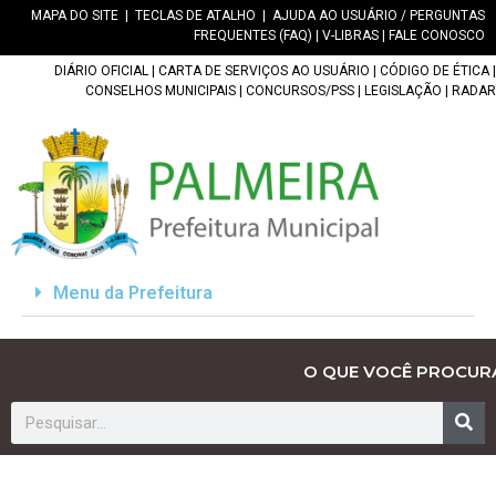
MAPA DO SITE
|
TECLAS DE ATALHO
|
AJUDA AO USUÁRIO / PERGUNTAS
FREQUENTES (FAQ)
|
V-LIBRAS
|
FALE CONOSCO
DIÁRIO OFICIAL
|
CARTA DE SERVIÇOS AO USUÁRIO
|
CÓDIGO DE ÉTICA
|
CONSELHOS MUNICIPAIS
|
CONCURSOS/PSS
|
LEGISLAÇÃO
|
RADAR
Menu da Prefeitura
O QUE VOCÊ PROCUR