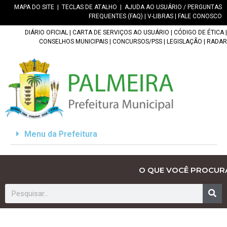
MAPA DO SITE
|
TECLAS DE ATALHO
|
AJUDA AO USUÁRIO / PERGUNTAS
FREQUENTES (FAQ)
|
V-LIBRAS
|
FALE CONOSCO
DIÁRIO OFICIAL
|
CARTA DE SERVIÇOS AO USUÁRIO
|
CÓDIGO DE ÉTICA
|
CONSELHOS MUNICIPAIS
|
CONCURSOS/PSS
|
LEGISLAÇÃO
|
RADAR
Menu da Prefeitura
O QUE VOCÊ PROCUR