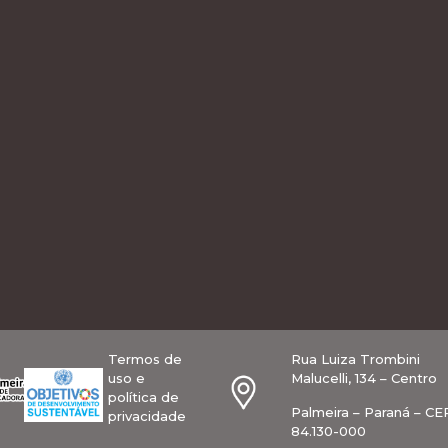
Termos de
Rua Luiza Trombini
uso e
Malucelli, 134 – Centro
política de
Palmeira – Paraná – CE
privacidade
84.130-000