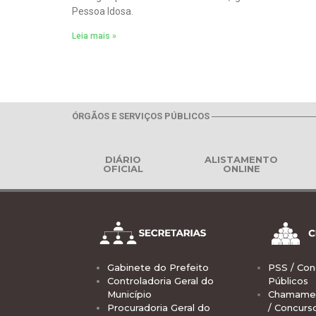
Pessoa Idosa.
Leia mais »
ÓRGÃOS E SERVIÇOS PÚBLICOS
DIÁRIO
ALISTAMENTO
OFICIAL
ONLINE
Gabinete do Prefeito
PSS / Con
Controladoria Geral do
Públicos
Município
Chamamen
Procuradoria Geral do
/ Concurs