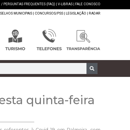
 / PERGUNTAS FREQUENTES (FAQ)
|
V-LIBRAS
|
FALE CONOSCO
SELHOS MUNICIPAIS
|
CONCURSOS/PSS
|
LEGISLAÇÃO
|
RADAR
esta quinta-feira
os referentes à Covid-19 em Palmeira, com