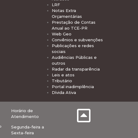
LRF
Notas Extra
Orçamentárias
Prestação de Contas
Anual ao TCE-PR
Web Geo
Convênios e subvenções
Publicações e redes
sociais
Audiências Públicas e
outros
Radar da transparência
Leis e atos
Tributário
Portal inadimplência
Dívida Ativa
Horário de
Atendimento
P
Segunda-feira a
Sexta-feira