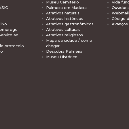
Museu Cemitério
Vida func
/SIC
Palmeira em Madeira
Ouvidori
Atrativos naturais
Webmail 
Atrativos históricos
Código d
lixo
Atrativos gastronômicos
Avanços
 emprego
Atrativos culturais
Serviço ao
Atrativos religiosos
Mapa da cidade / como
de protocolo
chegar
io
Descubra Palmeira
Museu Histórico