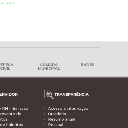
ia mais »
EFESA
CÂMARA
BNDES
CIVIL
MUNICIPAL
o RH – Emissão
Acesso à informação
rovante de
Ouvidoria
ntos
Resumo anual
de holerites
Pessoal