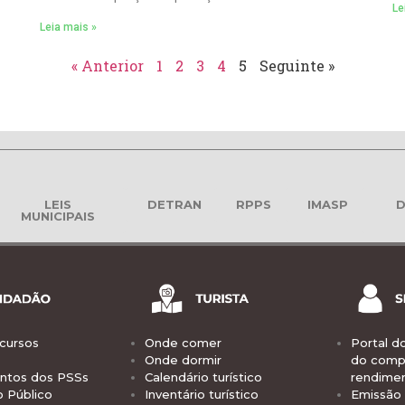
Le
Leia mais »
« Anterior
1
2
3
4
5
Seguinte »
LEIS
DETRAN
RPPS
IMASP
D
MUNICIPAIS
cursos
Onde comer
Portal d
Onde dormir
do comp
tos dos PSSs
Calendário turístico
rendime
o Público
Inventário turístico
Emissão 