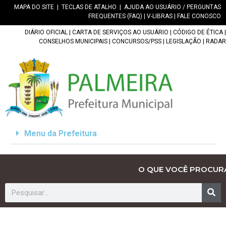
MAPA DO SITE
|
TECLAS DE ATALHO
|
AJUDA AO USUÁRIO / PERGUNTAS
FREQUENTES (FAQ)
|
V-LIBRAS
|
FALE CONOSCO
DIÁRIO OFICIAL
|
CARTA DE SERVIÇOS AO USUÁRIO
|
CÓDIGO DE ÉTICA
|
CONSELHOS MUNICIPAIS
|
CONCURSOS/PSS
|
LEGISLAÇÃO
|
RADAR
Menu da Prefeitura
O QUE VOCÊ PROCUR