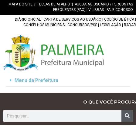
MAPA DO SITE
|
TECLAS DE ATALHO
|
AJUDA AO USUÁRIO / PERGUNTAS
FREQUENTES (FAQ)
|
V-LIBRAS
|
FALE CONOSCO
DIÁRIO OFICIAL
|
CARTA DE SERVIÇOS AO USUÁRIO
|
CÓDIGO DE ÉTICA
|
CONSELHOS MUNICIPAIS
|
CONCURSOS/PSS
|
LEGISLAÇÃO
|
RADAR
Menu da Prefeitura
O QUE VOCÊ PROCUR