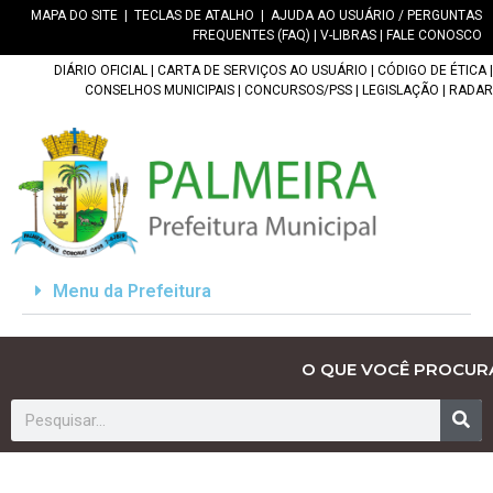
MAPA DO SITE
|
TECLAS DE ATALHO
|
AJUDA AO USUÁRIO / PERGUNTAS
FREQUENTES (FAQ)
|
V-LIBRAS
|
FALE CONOSCO
DIÁRIO OFICIAL
|
CARTA DE SERVIÇOS AO USUÁRIO
|
CÓDIGO DE ÉTICA
|
CONSELHOS MUNICIPAIS
|
CONCURSOS/PSS
|
LEGISLAÇÃO
|
RADAR
Menu da Prefeitura
O QUE VOCÊ PROCUR