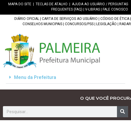
MAPA DO SITE
|
TECLAS DE ATALHO
|
AJUDA AO USUÁRIO / PERGUNTAS
FREQUENTES (FAQ)
|
V-LIBRAS
|
FALE CONOSCO
DIÁRIO OFICIAL
|
CARTA DE SERVIÇOS AO USUÁRIO
|
CÓDIGO DE ÉTICA
|
CONSELHOS MUNICIPAIS
|
CONCURSOS/PSS
|
LEGISLAÇÃO
|
RADAR
Menu da Prefeitura
O QUE VOCÊ PROCUR