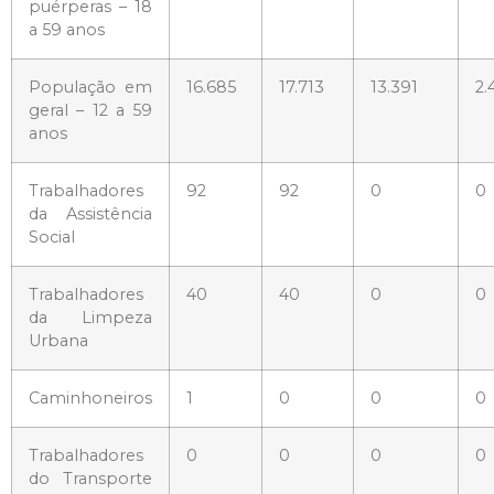
puérperas – 18
a 59 anos
População em
16.685
17.713
13.391
2.
geral – 12 a 59
anos
Trabalhadores
92
92
0
0
da Assistência
Social
Trabalhadores
40
40
0
0
da Limpeza
Urbana
Caminhoneiros
1
0
0
0
Trabalhadores
0
0
0
0
do Transporte