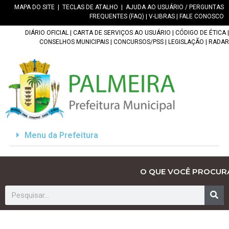
MAPA DO SITE
|
TECLAS DE ATALHO
|
AJUDA AO USUÁRIO / PERGUNTAS
FREQUENTES (FAQ)
|
V-LIBRAS
|
FALE CONOSCO
DIÁRIO OFICIAL
|
CARTA DE SERVIÇOS AO USUÁRIO
|
CÓDIGO DE ÉTICA
|
CONSELHOS MUNICIPAIS
|
CONCURSOS/PSS
|
LEGISLAÇÃO
|
RADAR
Menu da Prefeitura
O QUE VOCÊ PROCUR