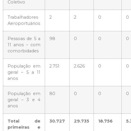
Coletivo
Trabalhadores
2
2
0
0
Aeroportuários
Pessoas de 5 a
98
0
0
0
11 anos – com
comorbidades
População em
2.751
2.626
0
0
geral – 5 a 11
anos
População em
80
0
0
0
geral – 3 e 4
anos
Total de
30.727
29.735
18.756
5.
primeiras e