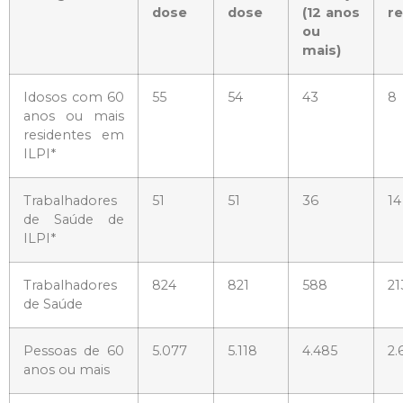
dose
dose
(12 anos
r
ou
mais)
Idosos com 60
55
54
43
8
anos ou mais
residentes em
ILPI*
Trabalhadores
51
51
36
14
de Saúde de
ILPI*
Trabalhadores
824
821
588
21
de Saúde
Pessoas de 60
5.077
5.118
4.485
2.
anos ou mais