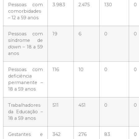
Pessoas com
3.983
2.475
130
0
comorbidades
– 12 a 59 anos
Pessoas com
19
6
0
0
síndrome de
down
– 18 a 59
anos
Pessoas com
116
10
0
0
deficiência
permanente –
18 a 59 anos
Trabalhadores
511
451
0
0
da Educação –
18 a 59 anos
Gestantes e
342
276
83
0