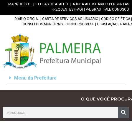
MAPA DO SITE
|
TECLAS DE ATALHO
|
AJUDA AO USUÁRIO / PERGUNTAS
FREQUENTES (FAQ)
|
V-LIBRAS
|
FALE CONOSCO
DIÁRIO OFICIAL
|
CARTA DE SERVIÇOS AO USUÁRIO
|
CÓDIGO DE ÉTICA
|
CONSELHOS MUNICIPAIS
|
CONCURSOS/PSS
|
LEGISLAÇÃO
|
RADAR
Menu da Prefeitura
O QUE VOCÊ PROCUR