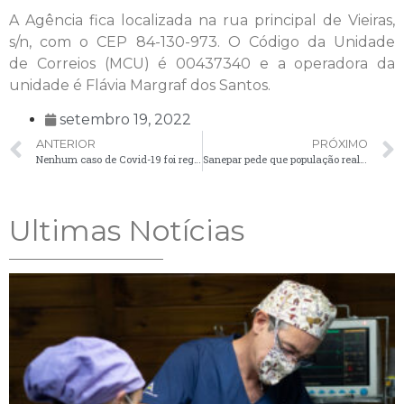
A Agência fica localizada na rua principal de Vieiras,
s/n, com o CEP 84-130-973. O Código da Unidade
de Correios (MCU) é 00437340 e a operadora da
unidade é Flávia Margraf dos Santos.
setembro 19, 2022
ANTERIOR
PRÓXIMO
Nenhum caso de Covid-19 foi registrado em Palmeira nesta sexta-feira (16)
Sanepar pede que população realize denúncias oficiais sobre falta de água
Ultimas Notícias