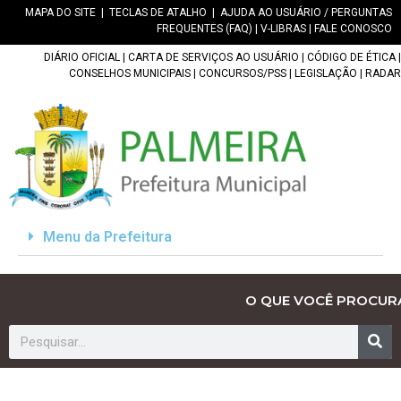
MAPA DO SITE
|
TECLAS DE ATALHO
|
AJUDA AO USUÁRIO / PERGUNTAS
FREQUENTES (FAQ)
|
V-LIBRAS
|
FALE CONOSCO
DIÁRIO OFICIAL
|
CARTA DE SERVIÇOS AO USUÁRIO
|
CÓDIGO DE ÉTICA
|
CONSELHOS MUNICIPAIS
|
CONCURSOS/PSS
|
LEGISLAÇÃO
|
RADAR
Menu da Prefeitura
O QUE VOCÊ PROCUR