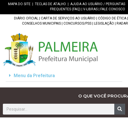
MAPA DO SITE
|
TECLAS DE ATALHO
|
AJUDA AO USUÁRIO / PERGUNTAS
FREQUENTES (FAQ)
|
V-LIBRAS
|
FALE CONOSCO
DIÁRIO OFICIAL
|
CARTA DE SERVIÇOS AO USUÁRIO
|
CÓDIGO DE ÉTICA
|
CONSELHOS MUNICIPAIS
|
CONCURSOS/PSS
|
LEGISLAÇÃO
|
RADAR
Menu da Prefeitura
O QUE VOCÊ PROCUR