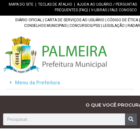
MAPA DO SITE
|
TECLAS DE ATALHO
|
AJUDA AO USUÁRIO / PERGUNTAS
FREQUENTES (FAQ)
|
V-LIBRAS
|
FALE CONOSCO
DIÁRIO OFICIAL
|
CARTA DE SERVIÇOS AO USUÁRIO
|
CÓDIGO DE ÉTICA
|
CONSELHOS MUNICIPAIS
|
CONCURSOS/PSS
|
LEGISLAÇÃO
|
RADAR
Menu da Prefeitura
O QUE VOCÊ PROCUR