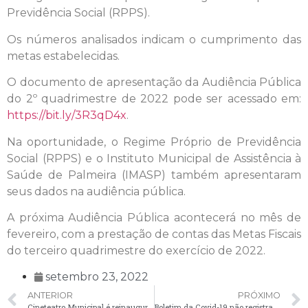
Previdência Social (RPPS).
Os números analisados indicam o cumprimento das
metas estabelecidas.
O documento de apresentação da Audiência Pública
do 2º quadrimestre de 2022 pode ser acessado em:
https://bit.ly/3R3qD4x
.
Na oportunidade, o Regime Próprio de Previdência
Social (RPPS) e o Instituto Municipal de Assistência à
Saúde de Palmeira (IMASP) também apresentaram
seus dados na audiência pública.
A próxima Audiência Pública acontecerá no mês de
fevereiro, com a prestação de contas das Metas Fiscais
do terceiro quadrimestre do exercício de 2022.
setembro 23, 2022
ANTERIOR
PRÓXIMO
Cineteatro Municipal é reinaugurado com espetáculo ‘Um pouco de nossa história’
Boletim da Covid-19 não registra novos casos nesta segunda-feira (26)