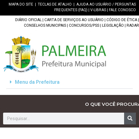
MAPA DO SITE
|
TECLAS DE ATALHO
|
AJUDA AO USUÁRIO / PERGUNTAS
FREQUENTES (FAQ)
|
V-LIBRAS
|
FALE CONOSCO
DIÁRIO OFICIAL
|
CARTA DE SERVIÇOS AO USUÁRIO
|
CÓDIGO DE ÉTICA
|
CONSELHOS MUNICIPAIS
|
CONCURSOS/PSS
|
LEGISLAÇÃO
|
RADAR
Menu da Prefeitura
O QUE VOCÊ PROCUR