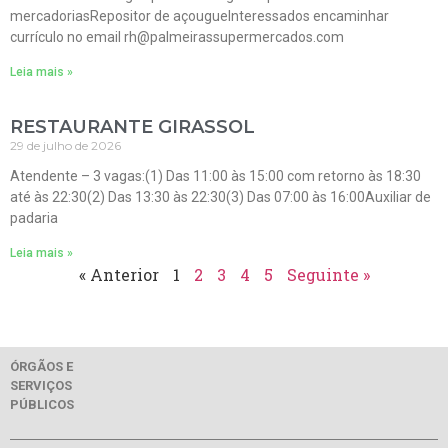
mercadoriasRepositor de açougueInteressados encaminhar
currículo no email rh@palmeirassupermercados.com
Leia mais »
RESTAURANTE GIRASSOL
29 de julho de 2026
Atendente – 3 vagas:(1) Das 11:00 às 15:00 com retorno às 18:30
até às 22:30(2) Das 13:30 às 22:30(3) Das 07:00 às 16:00Auxiliar de
padaria
Leia mais »
« Anterior
1
2
3
4
5
Seguinte »
ÓRGÃOS E
SERVIÇOS
PÚBLICOS