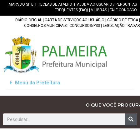
MAPA DO SITE
|
TECLAS DE ATALHO
|
AJUDA AO USUÁRIO / PERGUNTAS
FREQUENTES (FAQ)
|
V-LIBRAS
|
FALE CONOSCO
DIÁRIO OFICIAL
|
CARTA DE SERVIÇOS AO USUÁRIO
|
CÓDIGO DE ÉTICA
|
CONSELHOS MUNICIPAIS
|
CONCURSOS/PSS
|
LEGISLAÇÃO
|
RADAR
Menu da Prefeitura
O QUE VOCÊ PROCUR