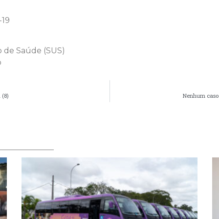
-19
co de Saúde (SUS)
o
 (8)
Nenhum caso d