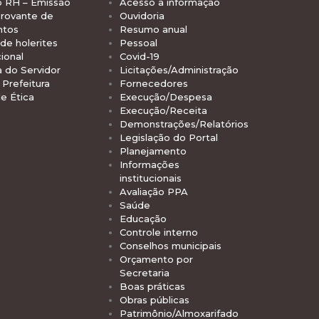
o RH – Emissão
Acesso à informação
rovante de
Ouvidoria
ntos
Resumo anual
de holerites
Pessoal
ional
Covid-19
a do Servidor
Licitações/Administração
Prefeitura
Fornecedores
e Ética
Execução/Despesa
Execução/Receita
Demonstrações/Relatórios
Legislação do Portal
Planejamento
Informações
institucionais
Avaliação PPA
Saúde
Educação
Controle interno
Conselhos municipais
Orçamento por
Secretaria
Boas práticas
Obras públicas
Patrimônio/Almoxarifado