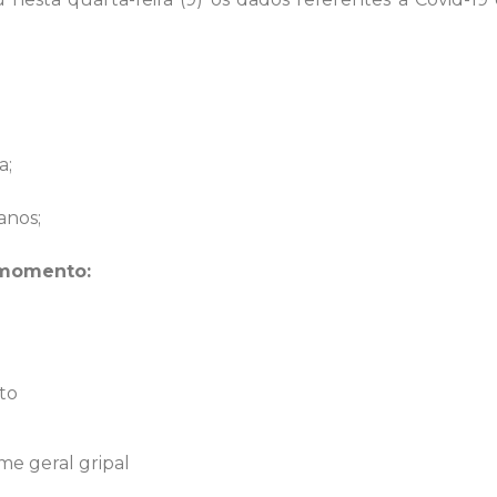
a;
anos;
 momento:
to
e geral gripal