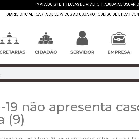
MAPA DO SITE
|
TECLAS DE ATALHO
|
AJUDA AO USUÁRIO
DIÁRIO OFICIAL
|
CARTA DE SERVIÇOS AO USUÁRIO
|
CÓDIGO DE ÉTICA
|
CON
d-19 não apresenta ca
a (9)
u nesta quarta-feira (9) os dados referentes à Covid-1