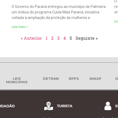
O 
O Governo do Paraná entregou ao município de Palmeira
re
um ônibus do programa Cuida Mais Paraná, iniciativa
em
voltada à ampliação da proteção às mulheres e
Le
Leia mais »
« Anterior
1
2
3
4
5
Seguinte »
LEIS
DETRAN
RPPS
IMASP
D
MUNICIPAIS