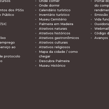
cursos
Onde comer
Portal d
Onde dormir
do comp
tos dos PSSs
Calendário turístico
rendime
o Público
Inventário turístico
Emissão 
Museu Cemitério
Vida func
/SIC
Palmeira em Madeira
Ouvidori
Atrativos naturais
Webmail 
Atrativos históricos
Código d
lixo
Atrativos gastronômicos
Avanços
 emprego
Atrativos culturais
Serviço ao
Atrativos religiosos
Mapa da cidade / como
de protocolo
chegar
io
Descubra Palmeira
Museu Histórico