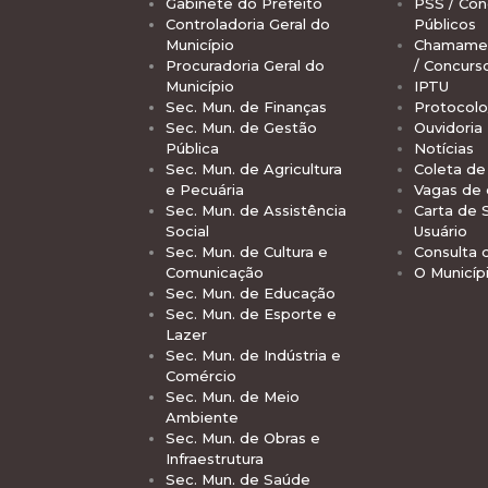
Gabinete do Prefeito
PSS / Con
Controladoria Geral do
Públicos
Município
Chamamen
Procuradoria Geral do
/ Concurs
Município
IPTU
Sec. Mun. de Finanças
Protocolo
Sec. Mun. de Gestão
Ouvidoria
Pública
Notícias
Sec. Mun. de Agricultura
Coleta de 
e Pecuária
Vagas de
Sec. Mun. de Assistência
Carta de 
Social
Usuário
Sec. Mun. de Cultura e
Consulta 
Comunicação
O Municíp
Sec. Mun. de Educação
Sec. Mun. de Esporte e
Lazer
Sec. Mun. de Indústria e
Comércio
Sec. Mun. de Meio
Ambiente
Sec. Mun. de Obras e
Infraestrutura
Sec. Mun. de Saúde