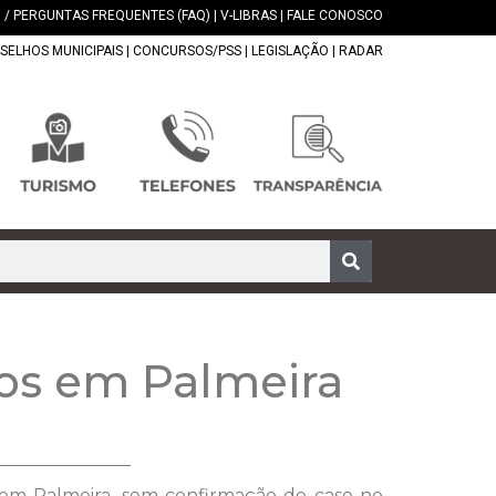
 / PERGUNTAS FREQUENTES (FAQ)
|
V-LIBRAS
|
FALE CONOSCO
SELHOS MUNICIPAIS
|
CONCURSOS/PSS
|
LEGISLAÇÃO
|
RADAR
sos em Palmeira
9 em Palmeira, sem confirmação de caso no