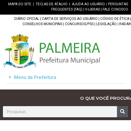
MAPA DO SITE
|
TECLAS DE ATALHO
|
AJUDA AO USUÁRIO / PERGUNTAS
FREQUENTES (FAQ)
|
V-LIBRAS
|
FALE CONOSCO
DIÁRIO OFICIAL
|
CARTA DE SERVIÇOS AO USUÁRIO
|
CÓDIGO DE ÉTICA
|
CONSELHOS MUNICIPAIS
|
CONCURSOS/PSS
|
LEGISLAÇÃO
|
RADAR
Menu da Prefeitura
O QUE VOCÊ PROCUR