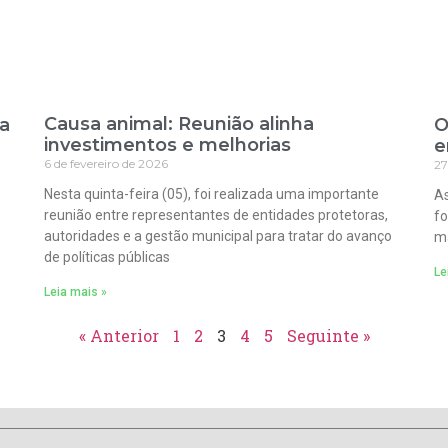
Causa animal: Reunião alinha
ra
O
investimentos e melhorias
e
6 de fevereiro de 2026
27
Nesta quinta-feira (05), foi realizada uma importante
As
reunião entre representantes de entidades protetoras,
fo
autoridades e a gestão municipal para tratar do avanço
ma
de políticas públicas
Le
Leia mais »
« Anterior
1
2
3
4
5
Seguinte »