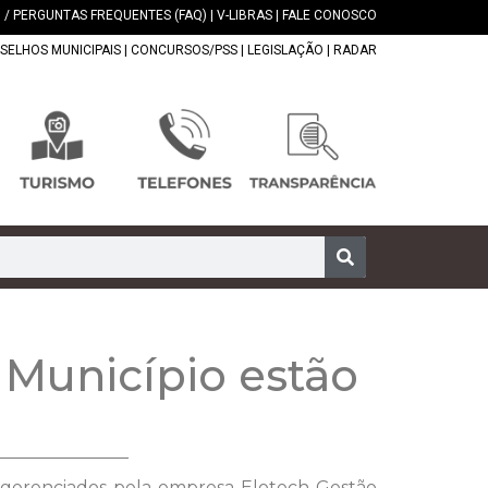
 / PERGUNTAS FREQUENTES (FAQ)
|
V-LIBRAS
|
FALE CONOSCO
SELHOS MUNICIPAIS
|
CONCURSOS/PSS
|
LEGISLAÇÃO
|
RADAR
 Município estão
o gerenciados pela empresa Elotech Gestão