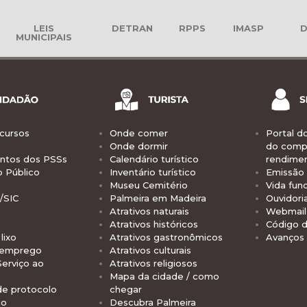
LEIS
DETRAN
RPPS
IMASP
D
MUNICIPAIS
cursos
Onde comer
Portal d
Onde dormir
do comp
tos dos PSSs
Calendário turístico
rendime
o Público
Inventário turístico
Emissão 
Museu Cemitério
Vida func
/SIC
Palmeira em Madeira
Ouvidori
Atrativos naturais
Webmail 
Atrativos históricos
Código d
lixo
Atrativos gastronômicos
Avanços
 emprego
Atrativos culturais
Serviço ao
Atrativos religiosos
Mapa da cidade / como
de protocolo
chegar
io
Descubra Palmeira