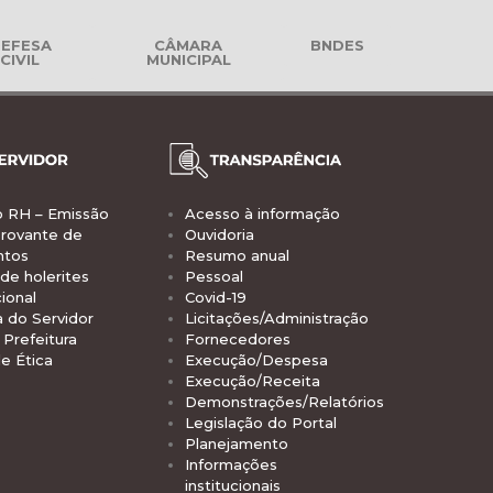
EFESA
CÂMARA
BNDES
CIVIL
MUNICIPAL
o RH – Emissão
Acesso à informação
rovante de
Ouvidoria
ntos
Resumo anual
de holerites
Pessoal
ional
Covid-19
a do Servidor
Licitações/Administração
Prefeitura
Fornecedores
e Ética
Execução/Despesa
Execução/Receita
Demonstrações/Relatórios
Legislação do Portal
Planejamento
Informações
institucionais