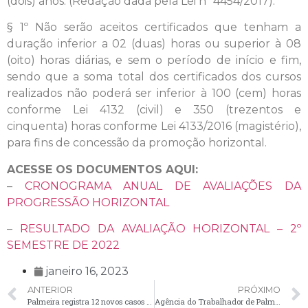
(dois) anos. (Redação dada pela Lei nº 4454/2017).
§ 1º Não serão aceitos certificados que tenham a
duração inferior a 02 (duas) horas ou superior à 08
(oito) horas diárias, e sem o período de início e fim,
sendo que a soma total dos certificados dos cursos
realizados não poderá ser inferior à 100 (cem) horas
conforme Lei 4132 (civil) e 350 (trezentos e
cinquenta) horas conforme Lei 4133/2016 (magistério),
para fins de concessão da promoção horizontal.
ACESSE OS DOCUMENTOS AQUI:
–
CRONOGRAMA ANUAL DE AVALIAÇÕES DA
PROGRESSÃO HORIZONTAL
–
RESULTADO DA AVALIAÇÃO HORIZONTAL – 2º
SEMESTRE DE 2022
janeiro 16, 2023
ANTERIOR
PRÓXIMO
Palmeira registra 12 novos casos de Covid-19 no boletim desta segunda-feira (16)
Agência do Trabalhador de Palmeira surpreende ultrapassando a meta anual de colocações no mercado de trabalho em 2022