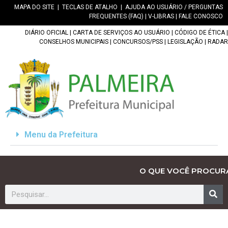
MAPA DO SITE
|
TECLAS DE ATALHO
|
AJUDA AO USUÁRIO / PERGUNTAS
FREQUENTES (FAQ)
|
V-LIBRAS
|
FALE CONOSCO
DIÁRIO OFICIAL
|
CARTA DE SERVIÇOS AO USUÁRIO
|
CÓDIGO DE ÉTICA
|
CONSELHOS MUNICIPAIS
|
CONCURSOS/PSS
|
LEGISLAÇÃO
|
RADAR
Menu da Prefeitura
O QUE VOCÊ PROCUR