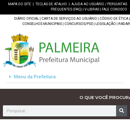
MAPA DO SITE
|
TECLAS DE ATALHO
|
AJUDA AO USUÁRIO / PERGUNTAS
FREQUENTES (FAQ)
|
V-LIBRAS
|
FALE CONOSCO
DIÁRIO OFICIAL
|
CARTA DE SERVIÇOS AO USUÁRIO
|
CÓDIGO DE ÉTICA
|
CONSELHOS MUNICIPAIS
|
CONCURSOS/PSS
|
LEGISLAÇÃO
|
RADAR
Menu da Prefeitura
O QUE VOCÊ PROCUR