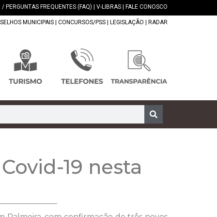
 / PERGUNTAS FREQUENTES (FAQ)
|
V-LIBRAS
|
FALE CONOSCO
SELHOS MUNICIPAIS
|
CONCURSOS/PSS
|
LEGISLAÇÃO
|
RADAR
 Covid-19 nesta
 em Palmeira, com confirmação de três novos