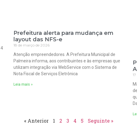
Prefeitura alerta para mudança em
layout das NFS-e
18 de março de 2026
 4
Atenção empreendedores. A Prefeitura Municipal de
Palmeira informa, aos contribuintes e às empresas que
P
utilizam integração via WebService com o Sistema de
A
Nota Fiscal de Serviços Eletrônica
17
Ma
Leia mais »
de
qu
Da
Le
« Anterior
1
2
3
4
5
Seguinte »