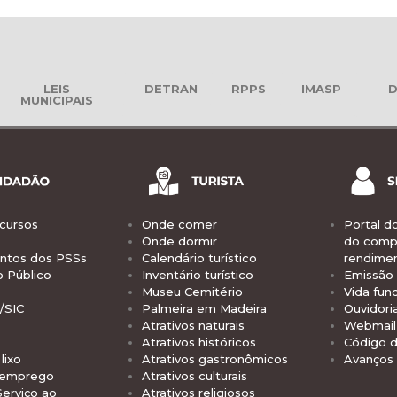
LEIS
DETRAN
RPPS
IMASP
D
MUNICIPAIS
cursos
Onde comer
Portal d
Onde dormir
do comp
tos dos PSSs
Calendário turístico
rendime
o Público
Inventário turístico
Emissão 
Museu Cemitério
Vida func
/SIC
Palmeira em Madeira
Ouvidori
Atrativos naturais
Webmail 
Atrativos históricos
Código d
lixo
Atrativos gastronômicos
Avanços
 emprego
Atrativos culturais
Serviço ao
Atrativos religiosos