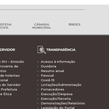
EFESA
CÂMARA
BNDES
CIVIL
MUNICIPAL
o RH – Emissão
Acesso à informação
rovante de
Ouvidoria
ntos
Resumo anual
de holerites
Pessoal
ional
Covid-19
a do Servidor
Licitações/Administração
Prefeitura
Fornecedores
e Ética
Execução/Despesa
Execução/Receita
Demonstrações/Relatórios
Legislação do Portal