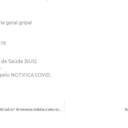
e geral gripal
-19
o de Saúde (SUS)
o
e pelo NOTIFICA COVID.
Com austeridade e transparência, Prefeitura reverte uso de 261 mil m² de terrenos cedidos e sem cumprimento de contrato
B