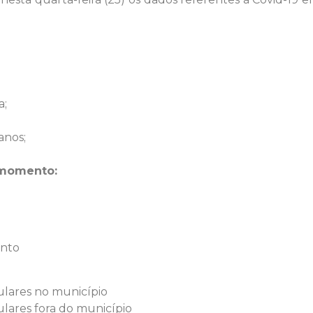
a;
anos;
 momento:
ento
ulares no município
ulares fora do município