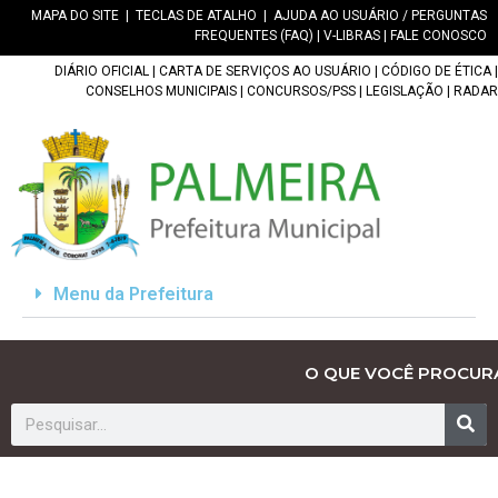
MAPA DO SITE
|
TECLAS DE ATALHO
|
AJUDA AO USUÁRIO / PERGUNTAS
FREQUENTES (FAQ)
|
V-LIBRAS
|
FALE CONOSCO
DIÁRIO OFICIAL
|
CARTA DE SERVIÇOS AO USUÁRIO
|
CÓDIGO DE ÉTICA
|
CONSELHOS MUNICIPAIS
|
CONCURSOS/PSS
|
LEGISLAÇÃO
|
RADAR
Menu da Prefeitura
O QUE VOCÊ PROCUR