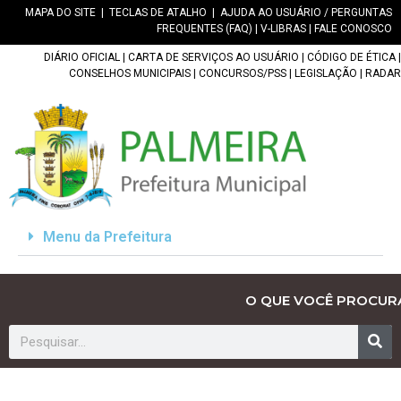
MAPA DO SITE
|
TECLAS DE ATALHO
|
AJUDA AO USUÁRIO / PERGUNTAS
FREQUENTES (FAQ)
|
V-LIBRAS
|
FALE CONOSCO
DIÁRIO OFICIAL
|
CARTA DE SERVIÇOS AO USUÁRIO
|
CÓDIGO DE ÉTICA
|
CONSELHOS MUNICIPAIS
|
CONCURSOS/PSS
|
LEGISLAÇÃO
|
RADAR
Menu da Prefeitura
O QUE VOCÊ PROCUR