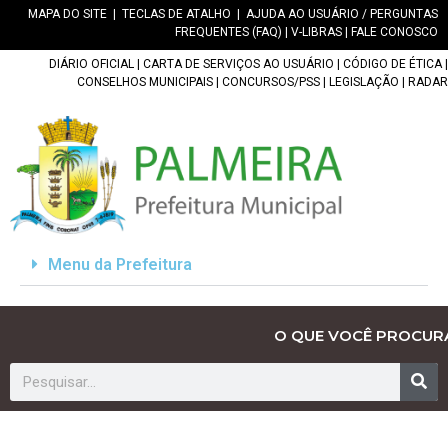
MAPA DO SITE
|
TECLAS DE ATALHO
|
AJUDA AO USUÁRIO / PERGUNTAS
FREQUENTES (FAQ)
|
V-LIBRAS
|
FALE CONOSCO
DIÁRIO OFICIAL
|
CARTA DE SERVIÇOS AO USUÁRIO
|
CÓDIGO DE ÉTICA
|
CONSELHOS MUNICIPAIS
|
CONCURSOS/PSS
|
LEGISLAÇÃO
|
RADAR
Menu da Prefeitura
O QUE VOCÊ PROCUR