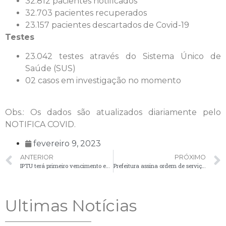
32.812 pacientes notificados
32.703 pacientes recuperados
23.157 pacientes descartados de Covid-19
Testes
23.042 testes através do Sistema Único de
Saúde (SUS)
02 casos em investigação no momento
Obs.: Os dados são atualizados diariamente pelo
NOTIFICA COVID.
fevereiro 9, 2023
ANTERIOR
PRÓXIMO
IPTU terá primeiro vencimento em 10 de abril; carnês podem ser retirados a partir de 10 de março
Prefeitura assina ordem de serviço para ampliação da rede de distribuição de energia
Ultimas Notícias