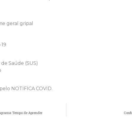
e geral gripal
-19
o de Saúde (SUS)
o
e pelo NOTIFICA COVID.
 Programa Tempo de Aprender
Conf