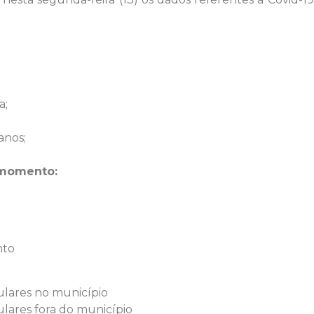
a;
anos;
 momento:
nto
ulares no município
ulares fora do município