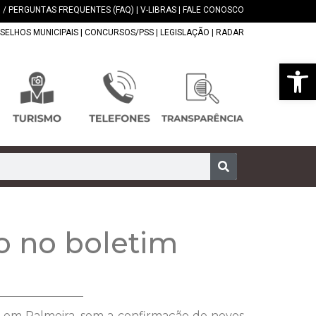
 / PERGUNTAS FREQUENTES (FAQ)
|
V-LIBRAS
|
FALE CONOSCO
SELHOS MUNICIPAIS
|
CONCURSOS/PSS
|
LEGISLAÇÃO
|
RADAR
Abrir 
o no boletim
19 em Palmeira, sem a confirmação de novos