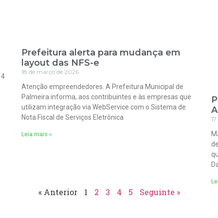
Prefeitura alerta para mudança em
layout das NFS-e
18 de março de 2026
 4
Atenção empreendedores. A Prefeitura Municipal de
Palmeira informa, aos contribuintes e às empresas que
P
utilizam integração via WebService com o Sistema de
A
Nota Fiscal de Serviços Eletrônica
17
Ma
Leia mais »
de
qu
Da
Le
« Anterior
1
2
3
4
5
Seguinte »