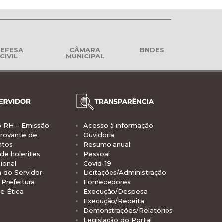
EFESA
CÂMARA
BNDES
CIVIL
MUNICIPAL
o RH – Emissão
Acesso à informação
rovante de
Ouvidoria
ntos
Resumo anual
de holerites
Pessoal
ional
Covid-19
a do Servidor
Licitações/Administração
Prefeitura
Fornecedores
e Ética
Execução/Despesa
Execução/Receita
Demonstrações/Relatórios
Legislação do Portal