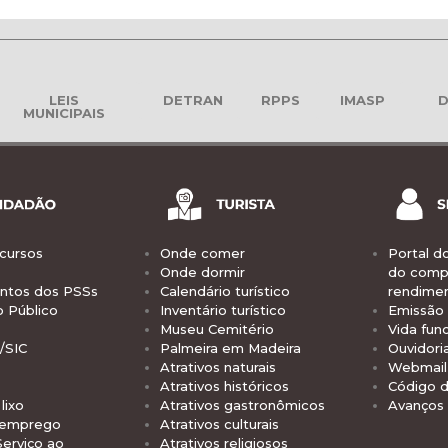
LEIS
DETRAN
RPPS
IMASP
D
MUNICIPAIS
cursos
Onde comer
Portal d
Onde dormir
do comp
tos dos PSSs
Calendário turístico
rendime
o Público
Inventário turístico
Emissão 
Museu Cemitério
Vida func
/SIC
Palmeira em Madeira
Ouvidori
Atrativos naturais
Webmail 
Atrativos históricos
Código d
lixo
Atrativos gastronômicos
Avanços
 emprego
Atrativos culturais
Serviço ao
Atrativos religiosos