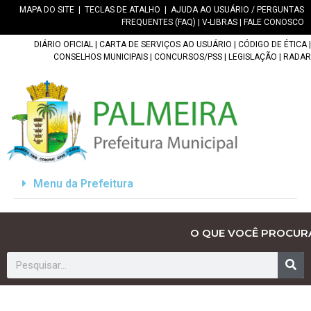
MAPA DO SITE
|
TECLAS DE ATALHO
|
AJUDA AO USUÁRIO / PERGUNTAS
FREQUENTES (FAQ)
|
V-LIBRAS
|
FALE CONOSCO
DIÁRIO OFICIAL
|
CARTA DE SERVIÇOS AO USUÁRIO
|
CÓDIGO DE ÉTICA
|
CONSELHOS MUNICIPAIS
|
CONCURSOS/PSS
|
LEGISLAÇÃO
|
RADAR
Menu da Prefeitura
O QUE VOCÊ PROCUR