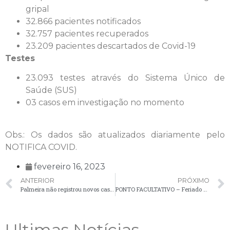
gripal
32.866 pacientes notificados
32.757 pacientes recuperados
23.209 pacientes descartados de Covid-19
Testes
23.093 testes através do Sistema Único de
Saúde (SUS)
03 casos em investigação no momento
Obs.: Os dados são atualizados diariamente pelo
NOTIFICA COVID.
fevereiro 16, 2023
ANTERIOR
PRÓXIMO
Palmeira não registrou novos casos de Covid-19 no boletim desta quarta-feira (15)
PONTO FACULTATIVO – Feriado de Carnaval
Ultimas Notícias