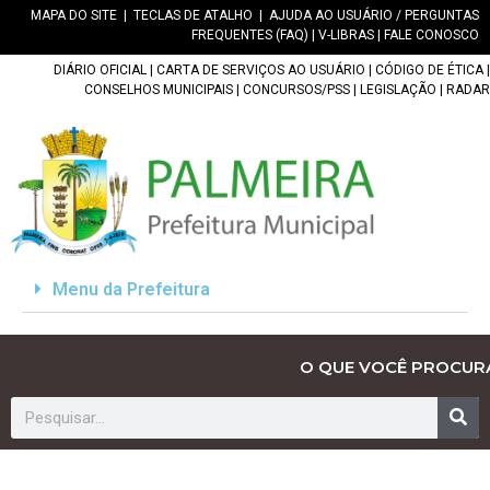
MAPA DO SITE
|
TECLAS DE ATALHO
|
AJUDA AO USUÁRIO / PERGUNTAS
FREQUENTES (FAQ)
|
V-LIBRAS
|
FALE CONOSCO
DIÁRIO OFICIAL
|
CARTA DE SERVIÇOS AO USUÁRIO
|
CÓDIGO DE ÉTICA
|
CONSELHOS MUNICIPAIS
|
CONCURSOS/PSS
|
LEGISLAÇÃO
|
RADAR
Menu da Prefeitura
O QUE VOCÊ PROCUR