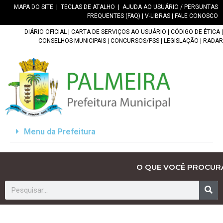
MAPA DO SITE
|
TECLAS DE ATALHO
|
AJUDA AO USUÁRIO / PERGUNTAS
FREQUENTES (FAQ)
|
V-LIBRAS
|
FALE CONOSCO
DIÁRIO OFICIAL
|
CARTA DE SERVIÇOS AO USUÁRIO
|
CÓDIGO DE ÉTICA
|
CONSELHOS MUNICIPAIS
|
CONCURSOS/PSS
|
LEGISLAÇÃO
|
RADAR
Menu da Prefeitura
O QUE VOCÊ PROCUR