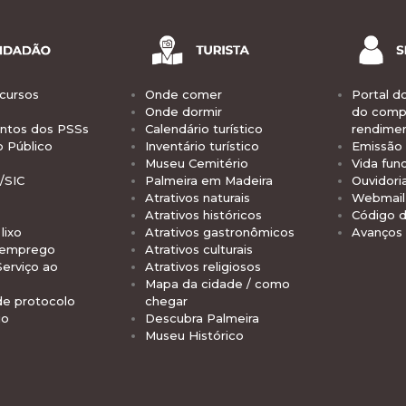
cursos
Onde comer
Portal d
Onde dormir
do comp
tos dos PSSs
Calendário turístico
rendime
o Público
Inventário turístico
Emissão 
Museu Cemitério
Vida func
/SIC
Palmeira em Madeira
Ouvidori
Atrativos naturais
Webmail 
Atrativos históricos
Código d
lixo
Atrativos gastronômicos
Avanços
 emprego
Atrativos culturais
Serviço ao
Atrativos religiosos
Mapa da cidade / como
de protocolo
chegar
io
Descubra Palmeira
Museu Histórico