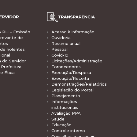
o RH – Emissão
Acesso à informação
rovante de
Ouvidoria
ntos
Resumo anual
de holerites
Pessoal
ional
Covid-19
a do Servidor
Licitações/Administração
Prefeitura
Fornecedores
e Ética
Execução/Despesa
Execução/Receita
Demonstrações/Relatórios
Legislação do Portal
Planejamento
Informações
institucionais
Avaliação PPA
Saúde
Educação
Controle interno
Conselhos municipais