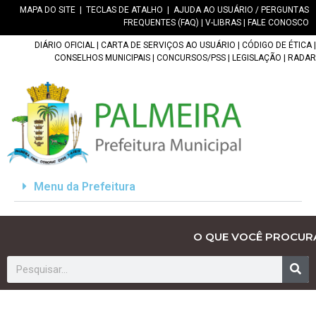
MAPA DO SITE
|
TECLAS DE ATALHO
|
AJUDA AO USUÁRIO / PERGUNTAS
FREQUENTES (FAQ)
|
V-LIBRAS
|
FALE CONOSCO
DIÁRIO OFICIAL
|
CARTA DE SERVIÇOS AO USUÁRIO
|
CÓDIGO DE ÉTICA
|
CONSELHOS MUNICIPAIS
|
CONCURSOS/PSS
|
LEGISLAÇÃO
|
RADAR
Menu da Prefeitura
O QUE VOCÊ PROCUR