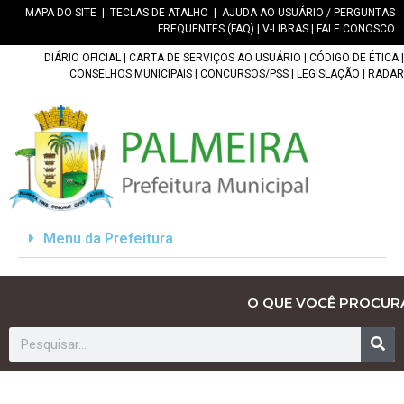
MAPA DO SITE
|
TECLAS DE ATALHO
|
AJUDA AO USUÁRIO / PERGUNTAS
FREQUENTES (FAQ)
|
V-LIBRAS
|
FALE CONOSCO
DIÁRIO OFICIAL
|
CARTA DE SERVIÇOS AO USUÁRIO
|
CÓDIGO DE ÉTICA
|
CONSELHOS MUNICIPAIS
|
CONCURSOS/PSS
|
LEGISLAÇÃO
|
RADAR
Menu da Prefeitura
O QUE VOCÊ PROCUR