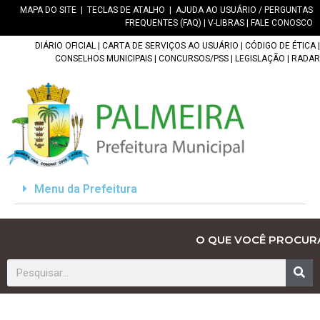
MAPA DO SITE
|
TECLAS DE ATALHO
|
AJUDA AO USUÁRIO / PERGUNTAS
FREQUENTES (FAQ)
|
V-LIBRAS
|
FALE CONOSCO
DIÁRIO OFICIAL
|
CARTA DE SERVIÇOS AO USUÁRIO
|
CÓDIGO DE ÉTICA
|
CONSELHOS MUNICIPAIS
|
CONCURSOS/PSS
|
LEGISLAÇÃO
|
RADAR
Menu da Prefeitura
O QUE VOCÊ PROCUR