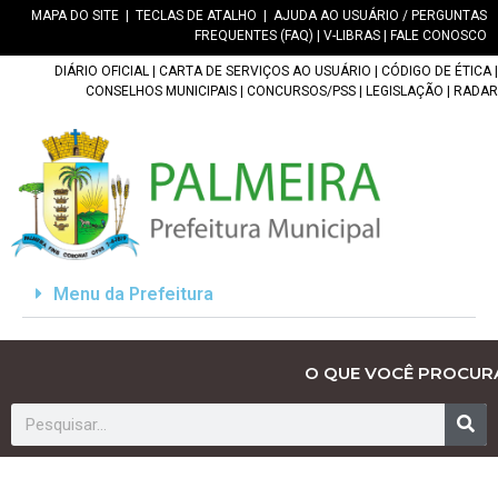
MAPA DO SITE
|
TECLAS DE ATALHO
|
AJUDA AO USUÁRIO / PERGUNTAS
FREQUENTES (FAQ)
|
V-LIBRAS
|
FALE CONOSCO
DIÁRIO OFICIAL
|
CARTA DE SERVIÇOS AO USUÁRIO
|
CÓDIGO DE ÉTICA
|
CONSELHOS MUNICIPAIS
|
CONCURSOS/PSS
|
LEGISLAÇÃO
|
RADAR
Menu da Prefeitura
O QUE VOCÊ PROCUR