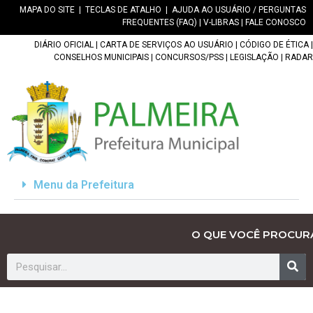
MAPA DO SITE
|
TECLAS DE ATALHO
|
AJUDA AO USUÁRIO / PERGUNTAS
FREQUENTES (FAQ)
|
V-LIBRAS
|
FALE CONOSCO
DIÁRIO OFICIAL
|
CARTA DE SERVIÇOS AO USUÁRIO
|
CÓDIGO DE ÉTICA
|
CONSELHOS MUNICIPAIS
|
CONCURSOS/PSS
|
LEGISLAÇÃO
|
RADAR
Menu da Prefeitura
O QUE VOCÊ PROCUR