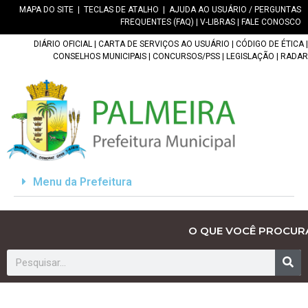
MAPA DO SITE
|
TECLAS DE ATALHO
|
AJUDA AO USUÁRIO / PERGUNTAS
FREQUENTES (FAQ)
|
V-LIBRAS
|
FALE CONOSCO
DIÁRIO OFICIAL
|
CARTA DE SERVIÇOS AO USUÁRIO
|
CÓDIGO DE ÉTICA
|
CONSELHOS MUNICIPAIS
|
CONCURSOS/PSS
|
LEGISLAÇÃO
|
RADAR
Menu da Prefeitura
O QUE VOCÊ PROCUR