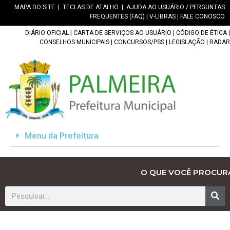
MAPA DO SITE
|
TECLAS DE ATALHO
|
AJUDA AO USUÁRIO / PERGUNTAS
FREQUENTES (FAQ)
|
V-LIBRAS
|
FALE CONOSCO
DIÁRIO OFICIAL
|
CARTA DE SERVIÇOS AO USUÁRIO
|
CÓDIGO DE ÉTICA
|
CONSELHOS MUNICIPAIS
|
CONCURSOS/PSS
|
LEGISLAÇÃO
|
RADAR
Menu da Prefeitura
O QUE VOCÊ PROCUR