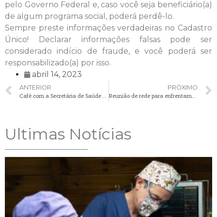
pelo Governo Federal e, caso você seja beneficiário(a)
de algum programa social, poderá perdê-lo.
Sempre preste informações verdadeiras no Cadastro
Único!
Declarar informações falsas pode ser
considerado indício de fraude, e você poderá ser
responsabilizado(a) por isso.
abril 14, 2023
ANTERIOR
PRÓXIMO
Café com a Secretária de Saúde Ana Paula Ferreira Marques reforça compromisso com a comunidade em Santa Bárbara
Reunião de rede para enfrentamento à dengue, chikungunya e zika vírus
Ultimas Notícias