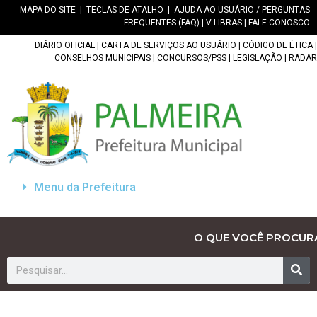
MAPA DO SITE
|
TECLAS DE ATALHO
|
AJUDA AO USUÁRIO / PERGUNTAS
FREQUENTES (FAQ)
|
V-LIBRAS
|
FALE CONOSCO
DIÁRIO OFICIAL
|
CARTA DE SERVIÇOS AO USUÁRIO
|
CÓDIGO DE ÉTICA
|
CONSELHOS MUNICIPAIS
|
CONCURSOS/PSS
|
LEGISLAÇÃO
|
RADAR
Menu da Prefeitura
O QUE VOCÊ PROCUR