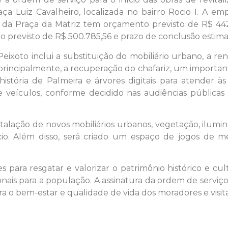
ça Luiz Cavalheiro, localizada no bairro Rocio I. A em
 da Praça da Matriz tem orçamento previsto de R$ 442.
 previsto de R$ 500.785,56 e prazo de conclusão estima
Peixoto inclui a substituição do mobiliário urbano, a 
principalmente, a recuperação do chafariz, um important
tória de Palmeira e árvores digitais para atender à
eículos, conforme decidido nas audiências públicas r
nstalação de novos mobiliários urbanos, vegetação, ilum
. Além disso, será criado um espaço de jogos de m
es para resgatar e valorizar o patrimônio histórico e c
ionais para a população. A assinatura da ordem de serviç
a o bem-estar e qualidade de vida dos moradores e visit