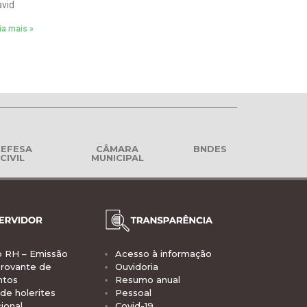
vid
ia mais »
EFESA
CÂMARA
BNDES
CIVIL
MUNICIPAL
o RH – Emissão
Acesso à informação
rovante de
Ouvidoria
ntos
Resumo anual
de holerites
Pessoal
ional
Covid-19