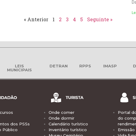
Da
Le
« Anterior
1
2
3
4
5
Seguinte »
LEIS
DETRAN
RPPS
IMASP
D
MUNICIPAIS
cursos
Onde comer
Portal d
Onde dormir
do comp
tos dos PSSs
Calendário turístico
rendime
o Público
Inventário turístico
Emissão 
Museu Cemitério
Vida func