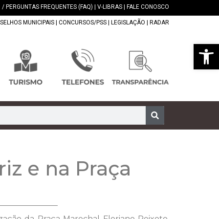
 / PERGUNTAS FREQUENTES (FAQ)
|
V-LIBRAS
|
FALE CONOSCO
SELHOS MUNICIPAIS
|
CONCURSOS/PSS
|
LEGISLAÇÃO
|
RADAR
Abrir 
riz e na Praça
ização da Praça Marechal Floriano Peixoto,