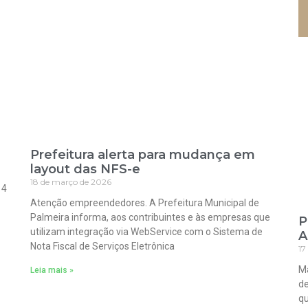
Prefeitura alerta para mudança em
layout das NFS-e
18 de março de 2026
 4
Atenção empreendedores. A Prefeitura Municipal de
Palmeira informa, aos contribuintes e às empresas que
P
utilizam integração via WebService com o Sistema de
A
Nota Fiscal de Serviços Eletrônica
17
Ma
Leia mais »
de
qu