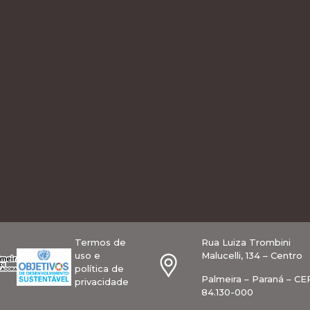
Termos de
Rua Luiza Trombini
uso e
Malucelli, 134 – Centro
política de
Palmeira – Paraná – CE
privacidade
84.130-000