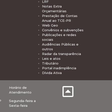
LRF
Notas Extra
Orçamentárias
Prestação de Contas
Anual ao TCE-PR
Web Geo
Convênios e subvenções
Publicações e redes
sociais
Audiências Públicas e
outros
Radar da transparência
Leis e atos
Tributário
Portal inadimplência
Dívida Ativa
Horário de
Atendimento
P
Segunda-feira a
Sexta-feira