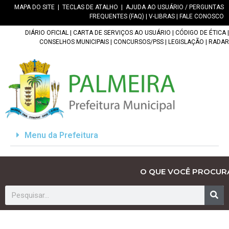
MAPA DO SITE
|
TECLAS DE ATALHO
|
AJUDA AO USUÁRIO / PERGUNTAS
FREQUENTES (FAQ)
|
V-LIBRAS
|
FALE CONOSCO
DIÁRIO OFICIAL
|
CARTA DE SERVIÇOS AO USUÁRIO
|
CÓDIGO DE ÉTICA
|
CONSELHOS MUNICIPAIS
|
CONCURSOS/PSS
|
LEGISLAÇÃO
|
RADAR
Menu da Prefeitura
O QUE VOCÊ PROCUR