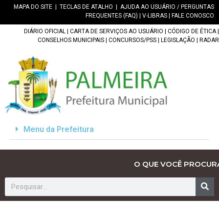
MAPA DO SITE
|
TECLAS DE ATALHO
|
AJUDA AO USUÁRIO / PERGUNTAS
FREQUENTES (FAQ)
|
V-LIBRAS
|
FALE CONOSCO
DIÁRIO OFICIAL
|
CARTA DE SERVIÇOS AO USUÁRIO
|
CÓDIGO DE ÉTICA
|
CONSELHOS MUNICIPAIS
|
CONCURSOS/PSS
|
LEGISLAÇÃO
|
RADAR
Menu da Prefeitura
O QUE VOCÊ PROCUR