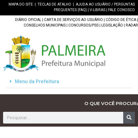
MAPA DO SITE
|
TECLAS DE ATALHO
|
AJUDA AO USUÁRIO / PERGUNTAS
FREQUENTES (FAQ)
|
V-LIBRAS
|
FALE CONOSCO
DIÁRIO OFICIAL
|
CARTA DE SERVIÇOS AO USUÁRIO
|
CÓDIGO DE ÉTICA
|
CONSELHOS MUNICIPAIS
|
CONCURSOS/PSS
|
LEGISLAÇÃO
|
RADAR
Menu da Prefeitura
O QUE VOCÊ PROCUR